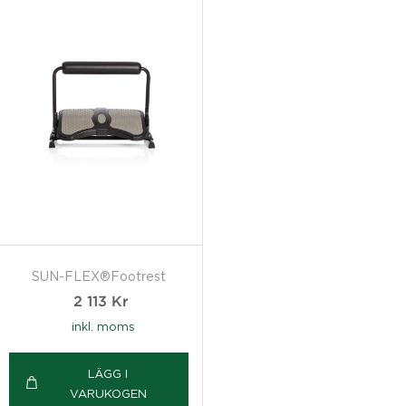
SUN-FLEX®Footrest
2 113
Kr
inkl. moms
LÄGG I
VARUKOGEN