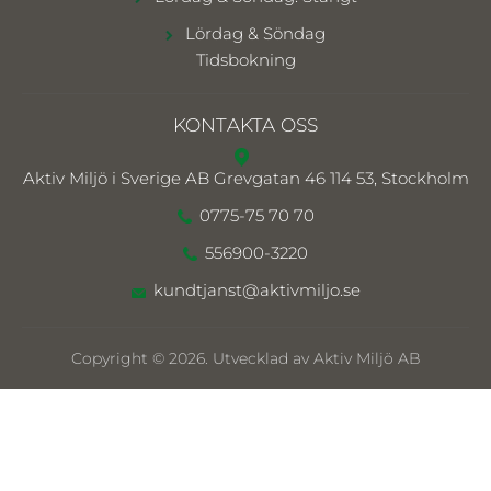
Lördag & Söndag
Tidsbokning
KONTAKTA OSS
Aktiv Miljö i Sverige AB
Grevgatan 46 114 53, Stockholm
0775-75 70 70
556900-3220
kundtjanst@aktivmiljo.se
Copyright © 2026. Utvecklad av Aktiv Miljö AB