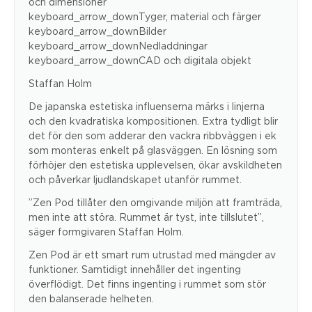
och dimensioner
keyboard_arrow_downTyger, material och färger
keyboard_arrow_downBilder
keyboard_arrow_downNedladdningar
keyboard_arrow_downCAD och digitala objekt
Staffan Holm
De japanska estetiska influenserna märks i linjerna
och den kvadratiska kompositionen. Extra tydligt blir
det för den som adderar den vackra ribbväggen i ek
som monteras enkelt på glasväggen. En lösning som
förhöjer den estetiska upplevelsen, ökar avskildheten
och påverkar ljudlandskapet utanför rummet.
”Zen Pod tillåter den omgivande miljön att framträda,
men inte att störa. Rummet är tyst, inte tillslutet”,
säger formgivaren Staffan Holm.
Zen Pod är ett smart rum utrustad med mängder av
funktioner. Samtidigt innehåller det ingenting
överflödigt. Det finns ingenting i rummet som stör
den balanserade helheten.