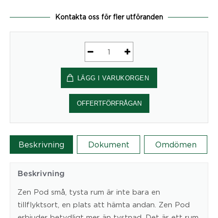
Kontakta oss för fler utföranden
Zen
Pod
LÄGG I VARUKORGEN
Essential
Large
Communicate
OFFERTFÖRFRÅGAN
2320x2320x2310
mm
-
Beskrivning
Dokument
Omdömen
mötesbås
mängd
Beskrivning
Zen Pod små, tysta rum är inte bara en
tillflyktsort, en plats att hämta andan. Zen Pod
erbjuder betydligt mer än tystnad. Det är ett rum