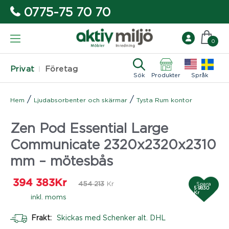
0775-75 70 70
0
Privat
Företag
Sök
Produkter
Språk
/
/
Hem
Ljudabsorbenter och skärmar
Tysta Rum kontor
Zen Pod Essential Large
Communicate 2320x2320x2310
mm – mötesbås
394 383
Kr
454 213
Kr
Spara
5 9830
Kr
inkl. moms
Frakt:
Skickas med Schenker alt. DHL