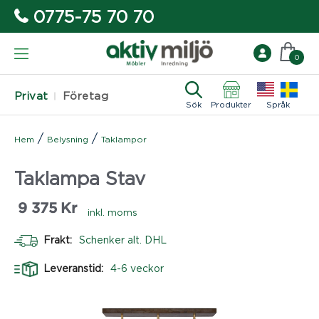
0775-75 70 70
0
Privat
Företag
Sök
Produkter
Språk
/
/
Hem
Belysning
Taklampor
Taklampa Stav
9 375
Kr
inkl. moms
Frakt:
Schenker alt. DHL
Leveranstid:
4-6 veckor