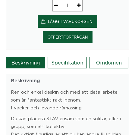
Taklampa
Stav
LÄGG I VARUKORGEN
mängd
OFFERTFÖRFRÅGAN
Beskrivning
Specifikation
Omdömen
Beskrivning
Ren och enkel design och med ett detaljarbete
som är fantastiskt rakt igenom.
I vacker och levande råmässing.
Du kan placera STAV ensam som en solitär, eller i
grupp, som ett kollektiv.
Det riktigt finurliga är att du kan ändra ljusbilden