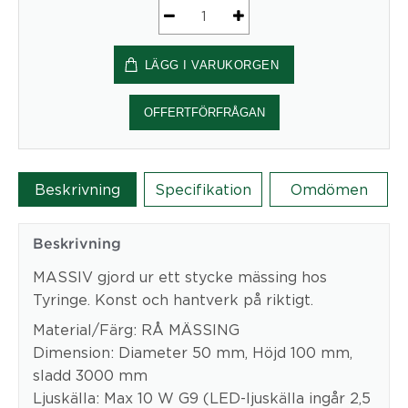
Taklampa
Massiv
LÄGG I VARUKORGEN
mängd
OFFERTFÖRFRÅGAN
Beskrivning
Specifikation
Omdömen
Beskrivning
MASSIV gjord ur ett stycke mässing hos
Tyringe. Konst och hantverk på riktigt.
Material/Färg: RÅ MÄSSING
Dimension: Diameter 50 mm, Höjd 100 mm,
sladd 3000 mm
Ljuskälla: Max 10 W G9 (LED-ljuskälla ingår 2,5