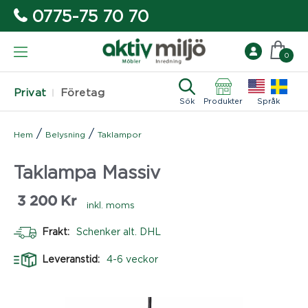
0775-75 70 70
0
Privat
Företag
Sök
Produkter
Språk
/
/
Hem
Belysning
Taklampor
Taklampa Massiv
3 200
Kr
inkl. moms
Frakt:
Schenker alt. DHL
Leveranstid:
4-6 veckor