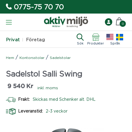
0775-75 70 70
0
Privat
Företag
Sök
Produkter
Språk
/
/
Hem
Kontorsstolar
Sadelstolar
Sadelstol Salli Swing
9 540
Kr
inkl. moms
Frakt:
Skickas med Schenker alt. DHL
Leveranstid:
2-3 veckor