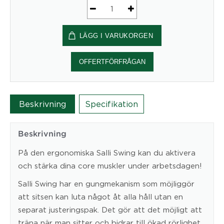
Sadelstol
Salli
LÄGG I VARUKORGEN
Swing
mängd
OFFERTFÖRFRÅGAN
Beskrivning
Specifikation
Beskrivning
På den ergonomiska Salli Swing kan du aktivera
och stärka dina core muskler under arbetsdagen!
Salli Swing har en gungmekanism som möjliggör
att sitsen kan luta något åt alla håll utan en
separat justeringspak. Det gör att det möjligt att
träna när man sitter och bidrar till ökad rörlighet