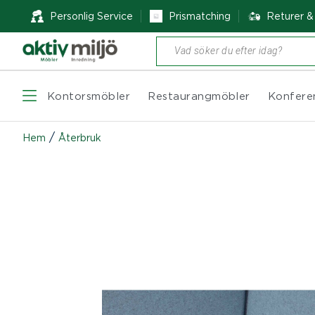
Personlig Service
Prismatching
Returer 
Produktsökning
Kontorsmöbler
Restaurangmöbler
Konfere
/
Hem
Återbruk