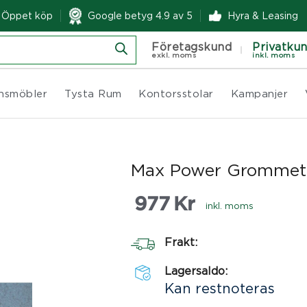
& Öppet köp
Google betyg 4.9 av 5
Hyra & Leasing
Företagskund
Privatku
exkl. moms
inkl. moms
nsmöbler
Tysta Rum
Kontorsstolar
Kampanjer
Max Power Grommet
977
Kr
inkl. moms
Frakt:
Lagersaldo:
Kan restnoteras