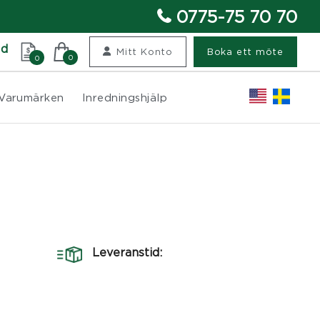
0775-75 70 70
nd
Mitt Konto
Boka ett möte
0
0
Varumärken
Inredningshjälp
Leveranstid: