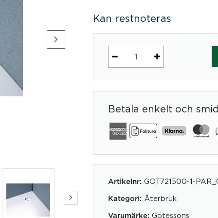
Kan restnoteras
Max
Power
Grommet
mängd
Betala enkelt och smi
GOT721500-1-PAR_
Artikelnr:
Återbruk
Kategori:
Götessons
Varumärke: