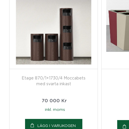
Etage 870/1+1730/4 Moccabets
med svarta inkast
70 000
Kr
inkl. moms
LÄGG I VARUKOGEN