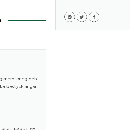
n
lgenomföring och
olika bestyckningar
tidigt i båda USB