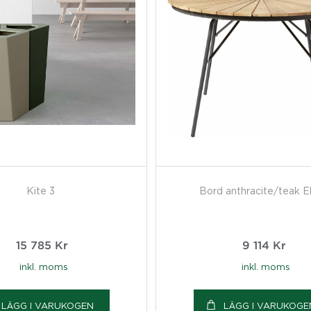
Kite 3
Bord anthracite/teak El
15 785
Kr
9 114
Kr
inkl. moms
inkl. moms
LÄGG I VARUKOGEN
LÄGG I VARUKOGE