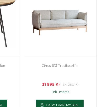
len
Cirrus 613 Tresitssoffa
31 895
Kr
34 250
Kr
inkl. moms
N
LÄGG I VARUKOGEN