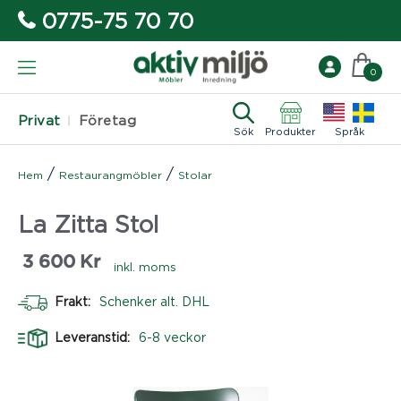
0775-75 70 70
0
Privat
Företag
Sök
Produkter
Språk
/
/
Hem
Restaurangmöbler
Stolar
La Zitta Stol
3 600
Kr
inkl. moms
Frakt:
Schenker alt. DHL
Leveranstid:
6-8 veckor