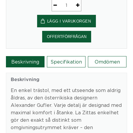
La
Zitta
LÄGG I VARUKORGEN
Stol
mängd
OFFERTFÖRFRÅGAN
Beskrivning
Specifikation
Omdömen
Beskrivning
En enkel trästol, med ett utseende som aldrig
åldras, av den österrikiska designern
Alexander Gufler. Varje detalj är designad med
maximal komfort i åtanke. La Zittas enkelhet
gör den exakt så distinkt som
omgivningsutrymmet kräver – den