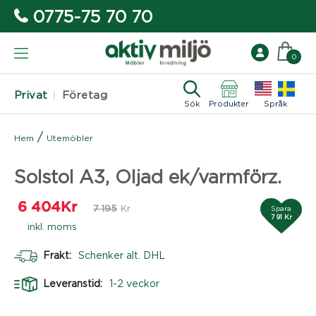
0775-75 70 70
0
Privat
Företag
Sök
Produkter
Språk
/
Hem
Utemöbler
Solstol A3, Oljad ek/varmförz.
6 404
Kr
7 195
Kr
Spara
7 91 Kr
inkl. moms
Frakt:
Schenker alt. DHL
Leveranstid:
1-2 veckor