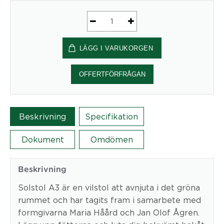
Solstol
A3,
LÄGG I VARUKORGEN
Oljad
ek/varmförz.
mängd
OFFERTFÖRFRÅGAN
Beskrivning
Specifikation
Dokument
Omdömen
Beskrivning
Solstol A3 är en vilstol att avnjuta i det gröna
rummet och har tagits fram i samarbete med
formgivarna Maria Håård och Jan Olof Ågren.