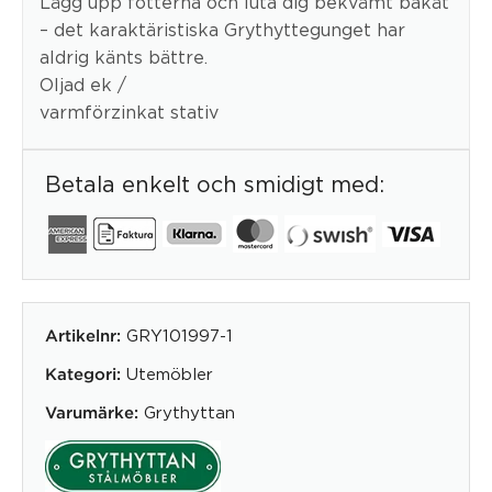
Lägg upp fötterna och luta dig bekvämt bakåt
– det karaktäristiska Grythyttegunget har
aldrig känts bättre.
Oljad ek /
varmförzinkat stativ
Betala enkelt och smidigt med:
GRY101997-1
Artikelnr:
Utemöbler
Kategori:
Grythyttan
Varumärke: