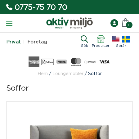
0775-75 70 70
0
Privat
Företag
Sök
Produkter
Språk
Hem
/
Loungemöbler
/
Soffor
Soffor