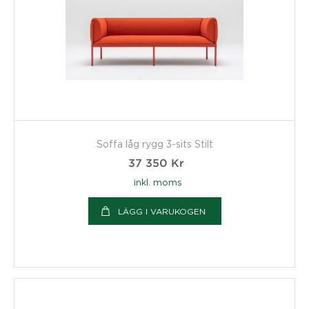
Soffa låg rygg 3-sits Stilt
37 350
Kr
inkl. moms
LÄGG I VARUKOGEN