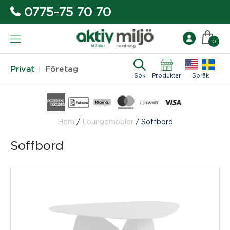
0775-75 70 70
0
Privat
Företag
Sök
Produkter
Språk
Hem
/
Loungemöbler
/
Soffbord
Soffbord