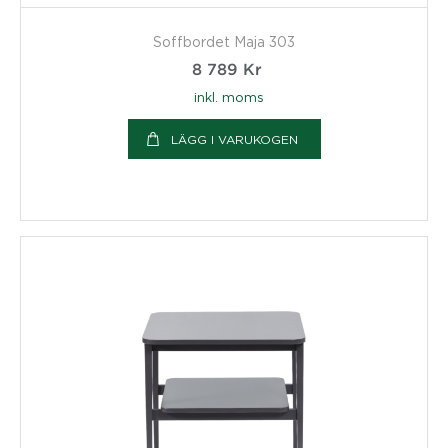
Soffbordet Maja 303
8 789
Kr
inkl. moms
LÄGG I VARUKOGEN