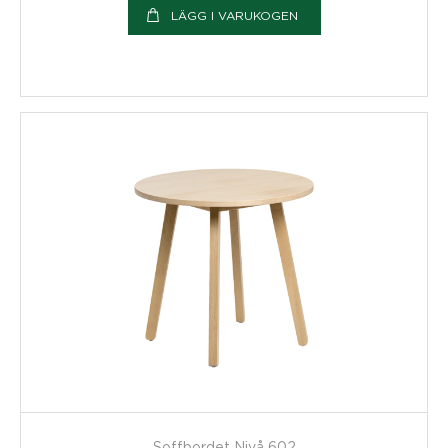
LÄGG I VARUKOGEN
Soffbordet Nivå 602