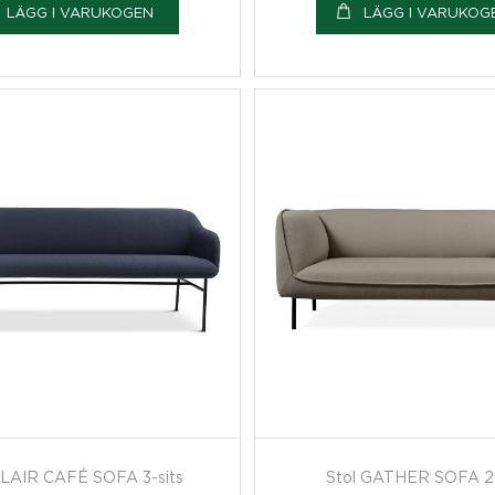
LÄGG I VARUKOGEN
LÄGG I VARUKOG
CLAIR CAFÉ SOFA 3-sits
Stol GATHER SOFA 2-