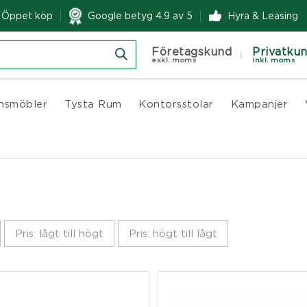
& Öppet köp
Google betyg 4.9 av 5
Hyra & Leasing
Företagskund
Privatku
exkl. moms
inkl. moms
nsmöbler
Tysta Rum
Kontorsstolar
Kampanjer
Pris: lågt till högt
Pris: högt till lågt