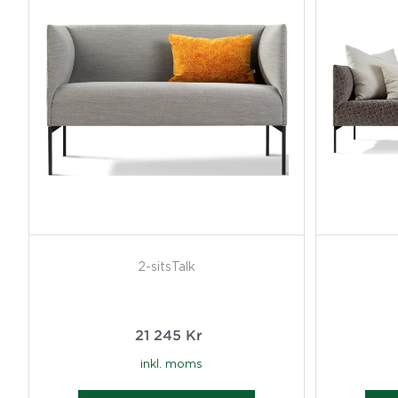
2-sitsTalk
21 245
Kr
inkl. moms