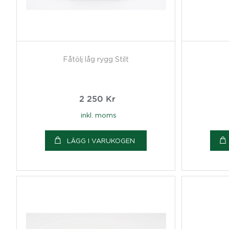
Fåtölj låg rygg Stilt
2 250
Kr
inkl. moms
LÄGG I VARUKOGEN