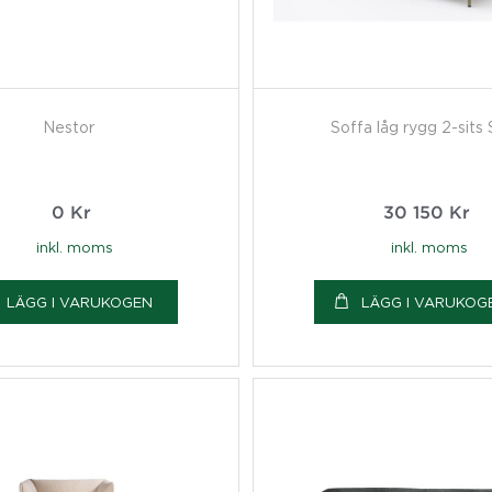
Nestor
Soffa låg rygg 2-sits S
0
Kr
30 150
Kr
inkl. moms
inkl. moms
LÄGG I VARUKOGEN
LÄGG I VARUKOG