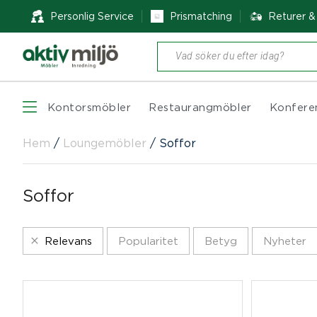
Personlig Service
Prismatching
Returer 
Produktsökning
Kontorsmöbler
Restaurangmöbler
Konfere
Hem
/
Loungemöbler
/
Soffor
Soffor
Relevans
Popularitet
Betyg
Nyheter