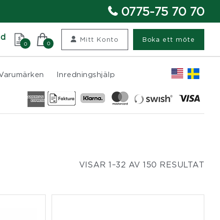
0775-75 70 70
nd
Mitt Konto
Boka ett möte
0
0
Varumärken
Inredningshjälp
VISAR 1–32 AV 150 RESULTAT