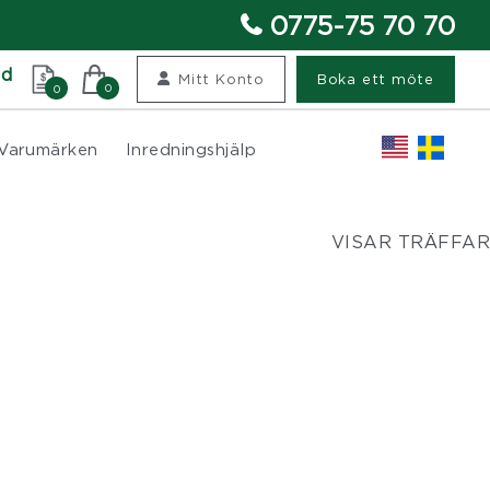
0775-75 70 70
nd
Mitt Konto
Boka ett möte
0
0
Varumärken
Inredningshjälp
VISAR TRÄFFAR