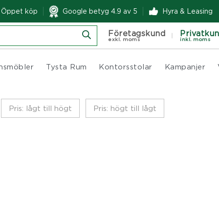
& Öppet köp
Google betyg 4.9 av 5
Hyra & Leasing
Företagskund
Privatku
exkl. moms
inkl. moms
nsmöbler
Tysta Rum
Kontorsstolar
Kampanjer
Pris: lågt till högt
Pris: högt till lågt