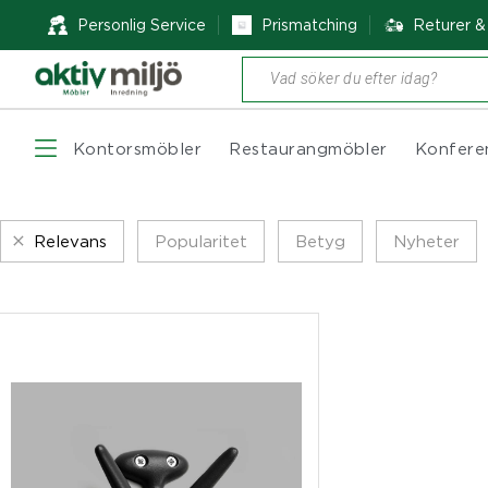
Personlig Service
Prismatching
Returer 
Produktsökning
Kontorsmöbler
Restaurangmöbler
Konfere
Relevans
Popularitet
Betyg
Nyheter