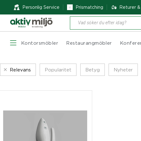
Personlig Service
Prismatching
Returer 
Produktsökning
Kontorsmöbler
Restaurangmöbler
Konfere
Relevans
Popularitet
Betyg
Nyheter