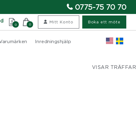
0775-75 70 70
nd
Mitt Konto
Boka ett möte
0
0
Varumärken
Inredningshjälp
VISAR TRÄFFAR