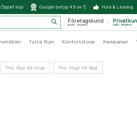
& Öppet köp
Google betyg 4.9 av 5
Hyra & Leasing
Företagskund
Privatku
exkl. moms
inkl. moms
nsmöbler
Tysta Rum
Kontorsstolar
Kampanjer
Pris: lågt till högt
Pris: högt till lågt