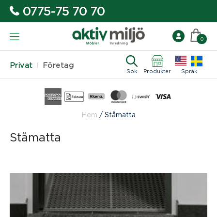
0775-75 70 70
0
Privat
Företag
Sök
Produkter
Språk
Hem
/
Ståmatta
Ståmatta