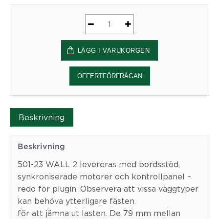
Väggmonterat
Elektriskt
LÄGG I VARUKORGEN
stativ
3-
Pelare
OFFERTFÖRFRÅGAN
|
Svart
Conset
Beskrivning
mängd
Beskrivning
501-23 WALL 2 levereras med bordsstöd,
synkroniserade motorer och kontrollpanel –
redo för plugin. Observera att vissa väggtyper
kan behöva ytterligare fästen
för att jämna ut lasten. De 79 mm mellan