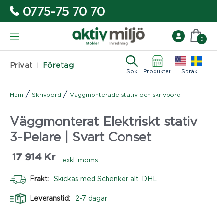
0775-75 70 70
0
Privat
Företag
Sök
Produkter
Språk
/
/
Hem
Skrivbord
Väggmonterade stativ och skrivbord
Väggmonterat Elektriskt stativ
3-Pelare | Svart Conset
17 914
Kr
exkl. moms
Frakt:
Skickas med Schenker alt. DHL
Leveranstid:
2-7 dagar