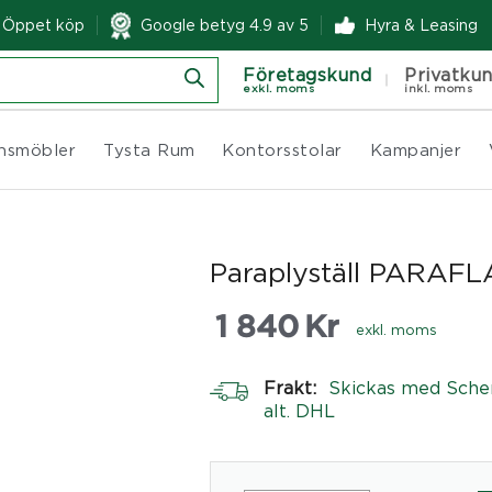
& Öppet köp
Google betyg 4.9 av 5
Hyra & Leasing
Företagskund
Privatku
exkl. moms
inkl. moms
nsmöbler
Tysta Rum
Kontorsstolar
Kampanjer
Paraplyställ PARAF
1 840
Kr
exkl. moms
Frakt:
Skickas med Sche
alt. DHL