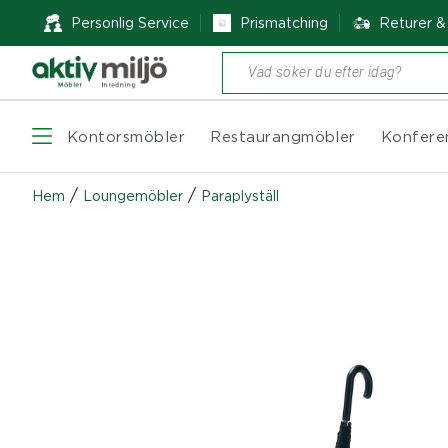
Personlig Service
Prismatching
Returer 
Produktsökning
Kontorsmöbler
Restaurangmöbler
Konfere
/
/
Hem
Loungemöbler
Paraplyställ