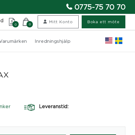
0775-75 70 70
nd
Mitt Konto
Boka ett möte
0
0
Varumärken
Inredningshjälp
LAX
nker
Leveranstid: