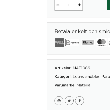
Paraplyställ
PARAFLAX
mängd
Betala enkelt och smi
MAT1086
Artikelnr:
Loungemöbler
,
Para
Kategori:
Materia
Varumärke: