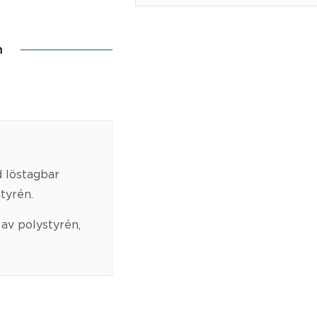
n
d löstagbar
tyrén.
 av polystyrén,