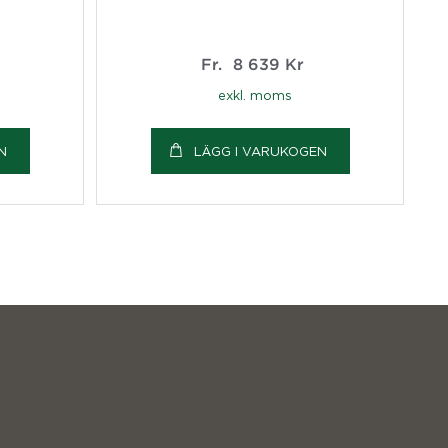
Fr.
8 639
Kr
exkl. moms
N
LÄGG I VARUKOGEN