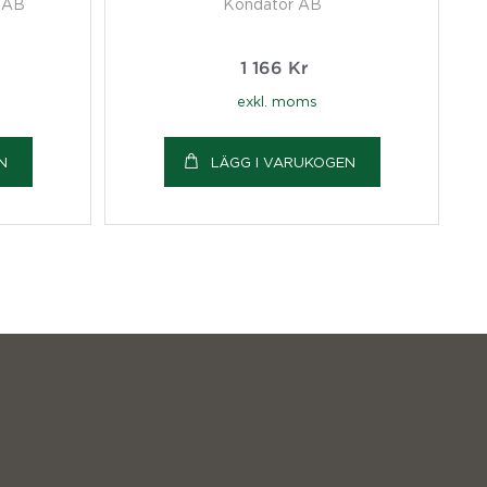
 AB
Kondator AB
1 166
Kr
exkl. moms
N
LÄGG I VARUKOGEN