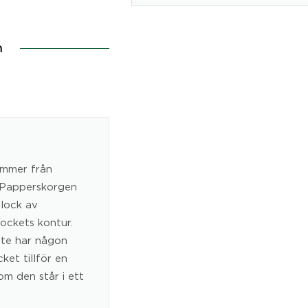
n
ommer från
 Papperskorgen
 lock av
ockets kontur.
nte har någon
ket tillför en
om den står i ett