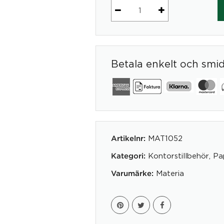
Papperskorg
LOTUS
mängd
Betala enkelt och smi
MAT1052
Artikelnr:
Kontorstillbehör
,
Pa
Kategori:
Materia
Varumärke: