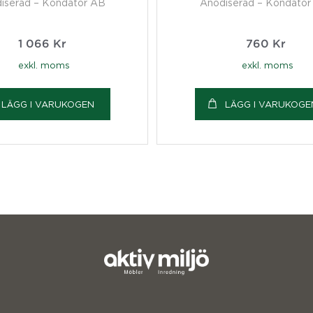
iserad – Kondator AB
Anodiserad – Kondator
1 066
Kr
760
Kr
exkl. moms
exkl. moms
LÄGG I VARUKOGEN
LÄGG I VARUKOGE