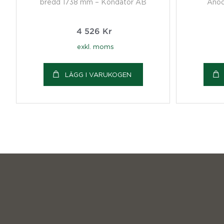
bredd 1738 mm – Kondator AB
Anod
4 526
Kr
exkl. moms
LÄGG I VARUKOGEN