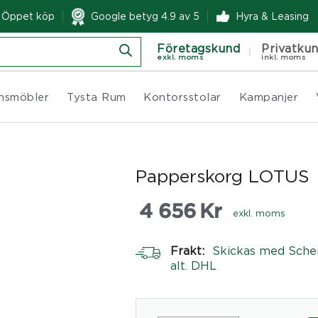
& Öppet köp
Google betyg 4.9 av 5
Hyra & Leasing
Företagskund
Privatku
exkl. moms
inkl. moms
nsmöbler
Tysta Rum
Kontorsstolar
Kampanjer
Papperskorg LOTUS
4 656
Kr
exkl. moms
Frakt:
Skickas med Sche
alt. DHL