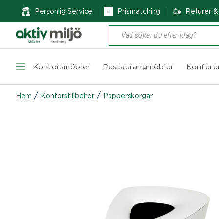
Personlig Service
Prismatching
Returer 
Produktsökning
Kontorsmöbler
Restaurangmöbler
Konfere
/
/
Hem
Kontorstillbehör
Papperskorgar