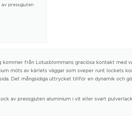
k av pressgjuten
org kommer från Lotus­blommans graciösa kontakt med v
inium möts av kärlets väggar som sveper runt lockets ko
ida. Det mångsidiga uttrycket tillför en dynamik och gör
Lock av pressgjuten aluminium i vit eller svart pulverlack