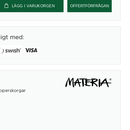
LÄGG I VARUKORGEN
OFFERTFÖRFRÅGAN
digt med:
pperskorgar