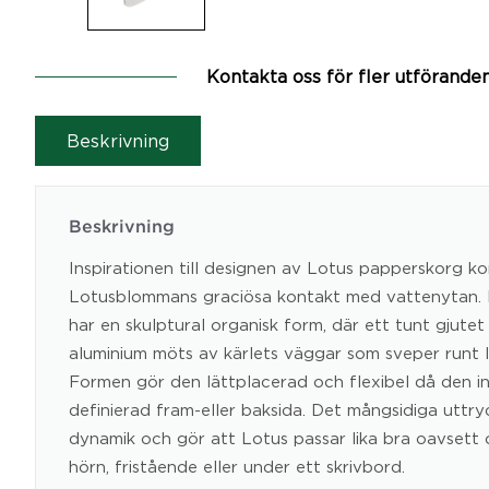
Kontakta oss för fler utförande
Beskrivning
Beskrivning
Inspirationen till designen av Lotus papperskorg k
Lotus­blommans graciösa kontakt med vattenytan.
har en skulptural organisk form, där ett tunt gjutet
aluminium möts av kärlets väggar som sveper runt l
Formen gör den lättplacerad och flexibel då den i
definierad fram-eller baksida. Det mångsidiga uttryc
dynamik och gör att Lotus passar lika bra oavsett 
hörn, fristående eller under ett skrivbord.