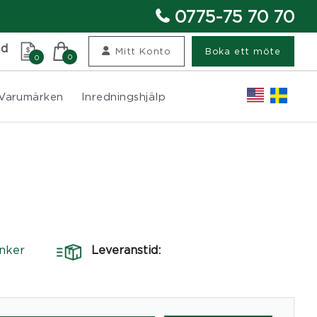
0775-75 70 70
nd
Mitt Konto
Boka ett möte
0
0
Varumärken
Inredningshjälp
nker
Leveranstid: