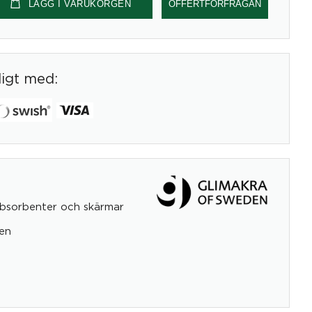
LÄGG I VARUKORGEN
OFFERTFÖRFRÅGAN
digt med:
bsorbenter och skärmar
en