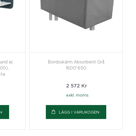
und ej
Bordsskärm Absorbent Grå
800),
1600*650
cta
2 572
Kr
exkl. moms
N
LÄGG I VARUKOGEN