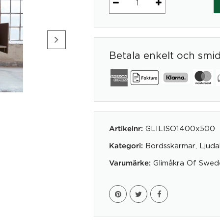
Limbus
Soft
40
1400
Betala enkelt och smi
x
500
mm
mängd
GLILISO1400x500
Artikelnr:
Bordsskärmar
,
Ljuda
Kategori:
Glimåkra Of Swed
Varumärke: