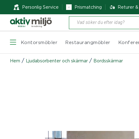
Personlig Service
Prismatching
Returer 
Produktsökning
Kontorsmöbler
Restaurangmöbler
Konfere
/
/
Hem
Ljudabsorbenter och skärmar
Bordsskärmar