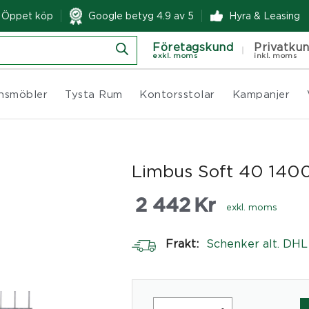
& Öppet köp
Google betyg 4.9 av 5
Hyra & Leasing
Företagskund
Privatku
exkl. moms
inkl. moms
nsmöbler
Tysta Rum
Kontorsstolar
Kampanjer
Limbus Soft 40 14
2 442
Kr
exkl. moms
Frakt:
Schenker alt. DHL