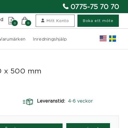
0775-75 70 70
nd
Mitt Konto
Boka ett möte
0
0
Varumärken
Inredningshjälp
00 x 500 mm
Leveranstid:
4-6 veckor