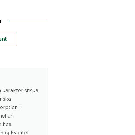
n
ent
karakteristiska
inska
orption i
mellan
n hos
 hög kvalitet