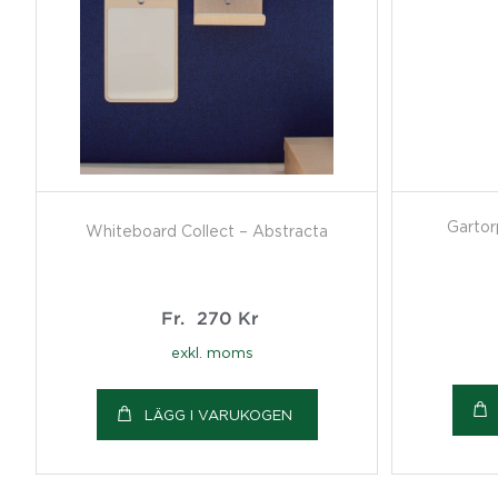
Garto
Whiteboard Collect – Abstracta
Fr.
270
Kr
exkl. moms
LÄGG I VARUKOGEN