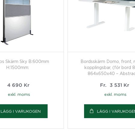
rps Skärm Sky B:600mm
Bordsskärm Domo, front, r
H:1500mm:
kopplingsbar, (för bord 
864x650x40 – Abstra
4 690
Kr
Fr.
3 531
Kr
exkl. moms
exkl. moms
LÄGG I VARUKOGEN
LÄGG I VARUKOGE