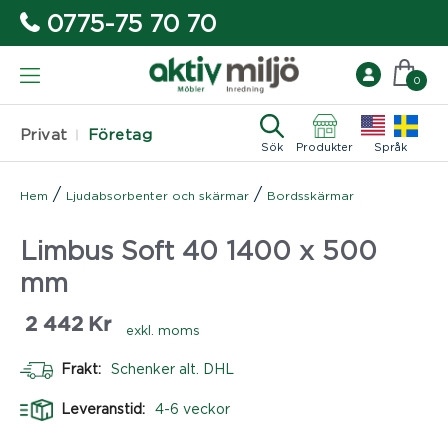
0775-75 70 70
0
Privat
Företag
Sök
Produkter
Språk
/
/
Hem
Ljudabsorbenter och skärmar
Bordsskärmar
Limbus Soft 40 1400 x 500
mm
2 442
Kr
exkl. moms
Frakt:
Schenker alt. DHL
Leveranstid:
4-6 veckor