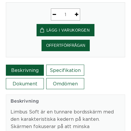
Limbus
Soft
LÄGG I VARUKORGEN
40
1400
x
OFFERTFÖRFRÅGAN
500
mm
mängd
Beskrivning
Specifikation
Dokument
Omdömen
Beskrivning
Limbus Soft är en tunnare bordsskärm med
den karakteristiska kedern på kanten.
Skärmen fokuserar på att minska