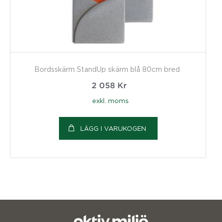
Bordsskärm StandUp skärm blå 80cm bred
2 058
Kr
exkl. moms
LÄGG I VARUKOGEN