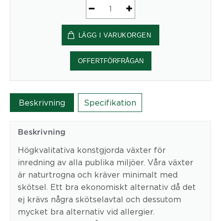
Konstväxt
Monstera
LÄGG I VARUKORGEN
H:150
cm
mängd
OFFERTFÖRFRÅGAN
Beskrivning
Specifikation
Beskrivning
Högkvalitativa konstgjorda växter för
inredning av alla publika miljöer. Våra växter
är naturtrogna och kräver minimalt med
skötsel. Ett bra ekonomiskt alternativ då det
ej krävs några skötselavtal och dessutom
mycket bra alternativ vid allergier.