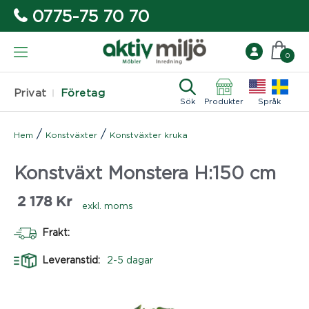
0775-75 70 70
0
Privat
Företag
Sök
Produkter
Språk
/
/
Hem
Konstväxter
Konstväxter kruka
Konstväxt Monstera H:150 cm
2 178
Kr
exkl. moms
Frakt:
Leveranstid:
2-5 dagar