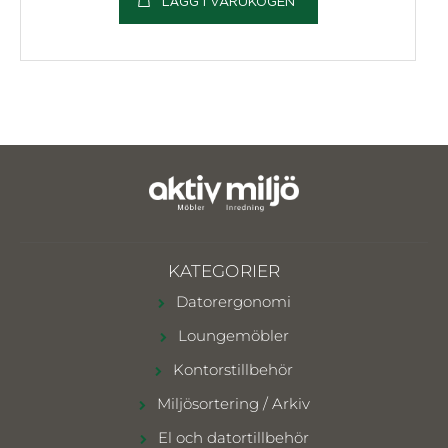
LÄGG I VARUKOGEN
KATEGORIER
Datorergonomi
Loungemöbler
Kontorstillbehör
Miljösortering / Arkiv
El och datortillbehör