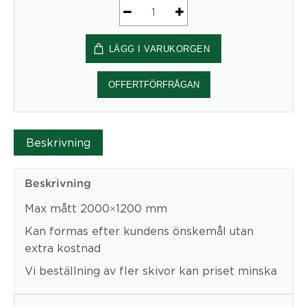
Form2
Bordsskiva
LÄGG I VARUKORGEN
20-
12
mängd
OFFERTFÖRFRÅGAN
Beskrivning
Beskrivning
Max mått 2000×1200 mm
Kan formas efter kundens önskemål utan
extra kostnad
Vi beställning av fler skivor kan priset minska