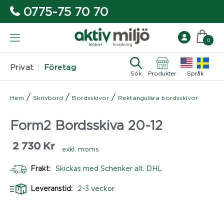
0775-75 70 70
0
Privat
Företag
Sök
Produkter
Språk
/
/
/
Hem
Skrivbord
Bordsskivor
Rektangulära bordsskivor
Form2 Bordsskiva 20-12
2 730
Kr
exkl. moms
Frakt:
Skickas med Schenker alt. DHL
Leveranstid:
2-3 veckor