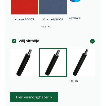
Tygväljare
Xtreme-YS079
Xtreme-YS004
Kr
495
Välj sitthöjd
2
Kr
136
Fler valmöjligheter