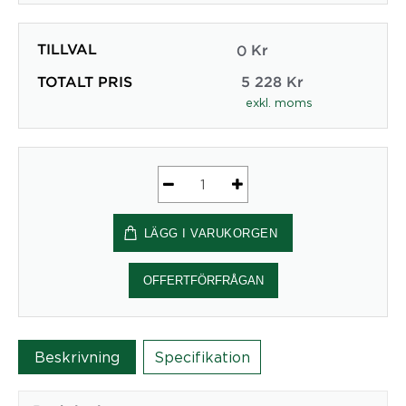
TILLVAL
0
Kr
TOTALT PRIS
5 228
Kr
exkl. moms
Ergonomisk
Kontorsstol
LÄGG I VARUKORGEN
HÅG
Capisco
8105
OFFERTFÖRFRÅGAN
mängd
Beskrivning
Specifikation