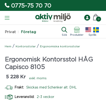
0775-75 70 70
0
Privat
Företag
Sök
Produkter
Språk
/
/
Hem
Kontorsstolar
Ergonomiska kontorsstolar
Ergonomisk Kontorsstol HÅG
Capisco 8105
5 228
Kr
exkl. moms
Frakt:
Skickas med Schenker alt. DHL
Leveranstid:
2-3 veckor