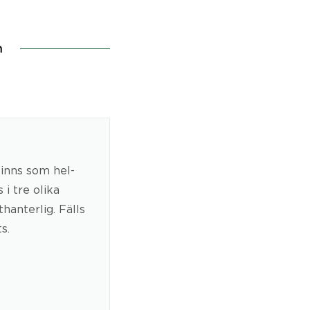
n
Finns som hel-
i tre olika
hanterlig. Fälls
s.