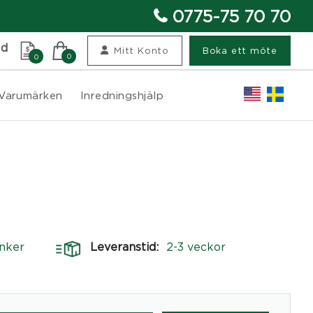
0775-75 70 70
nd
Mitt Konto
Boka ett möte
0
0
Varumärken
Inredningshjälp
nker
Leveranstid:
2-3 veckor