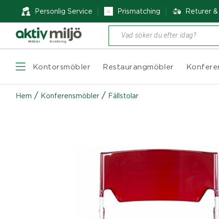
Personlig Service
Prismatching
Returer 
Produktsökning
Kontorsmöbler
Restaurangmöbler
Konfere
/
/
Hem
Konferensmöbler
Fällstolar