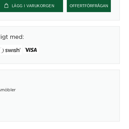
LÄGG I VARUKORGEN
OFFERTFÖRFRÅGAN
digt med:
smöbler