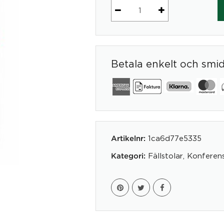
Click
mängd
Betala enkelt och smi
1ca6d77e5335
Artikelnr:
Fällstolar
,
Konferen
Kategori: