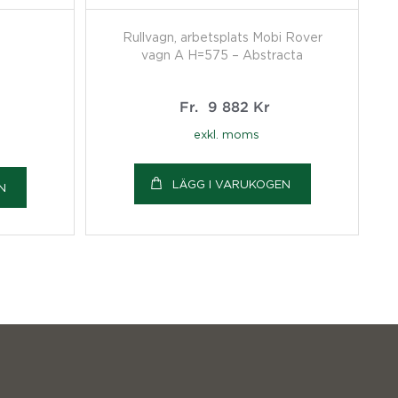
Rullvagn, arbetsplats Mobi Rover
vagn A H=575 – Abstracta
Fr.
9 882
Kr
exkl. moms
LÄGG I VARUKOGEN
N