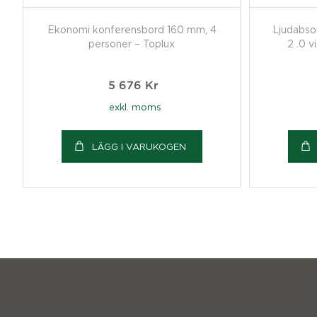
Ekonomi konferensbord 160 mm, 4
Ljudabso
personer – Toplux
2 .0 v
5 676
Kr
exkl. moms
LÄGG I VARUKOGEN