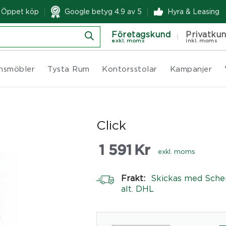
& Öppet köp
Google betyg 4.9 av 5
Hyra & Leasing
Företagskund
Privatku
exkl. moms
inkl. moms
nsmöbler
Tysta Rum
Kontorsstolar
Kampanjer
Click
1 591
Kr
exkl. moms
Frakt:
Skickas med Sche
alt. DHL