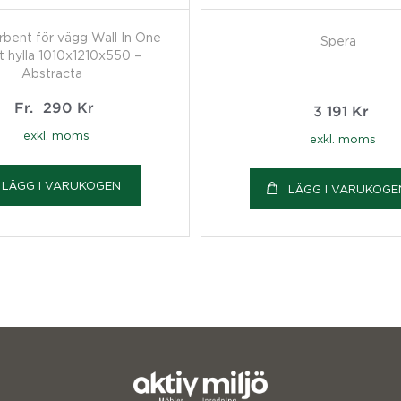
rbent för vägg Wall In One
Spera
it hylla 1010x1210x550 –
Abstracta
Fr.
290
Kr
3 191
Kr
exkl. moms
exkl. moms
LÄGG I VARUKOGEN
LÄGG I VARUKOGE