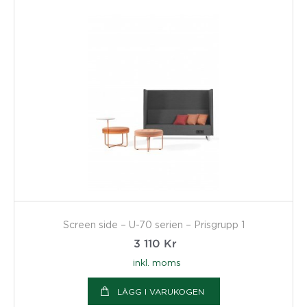
Screen side – U-70 serien – Prisgrupp 1
3 110
Kr
inkl. moms
LÄGG I VARUKOGEN