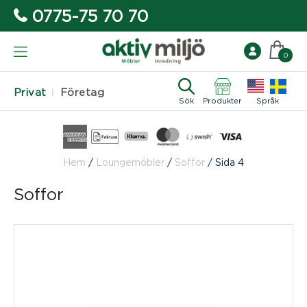
0775-75 70 70
0
Privat
Företag
Sök
Produkter
Språk
Hem
/
Loungemöbler
/
Soffor
/
Sida 4
Soffor