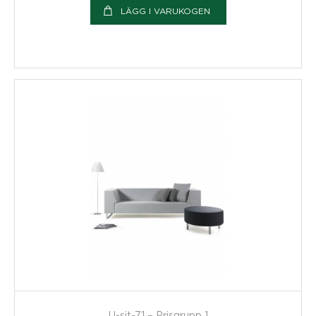
LÄGG I VARUKOGEN
U-sit-71 – Prisgrupp 1