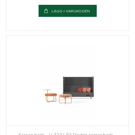
LÄGG I VARUKOGEN
Screen back – U-72/U-82 Double corner back –