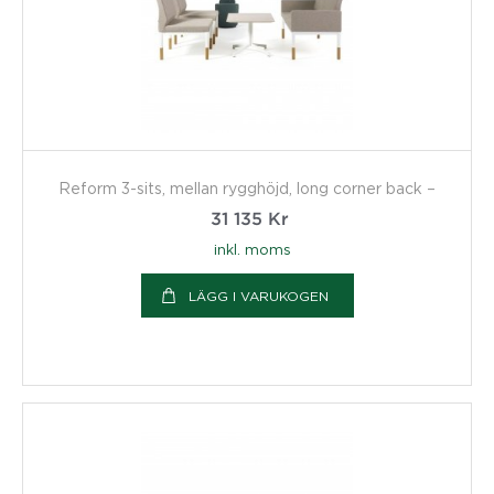
Reform 3-sits, mellan rygghöjd, long corner back –
31 135
Kr
inkl. moms
LÄGG I VARUKOGEN