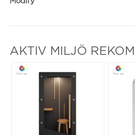
Modify
AKTIV MILJÖ REKO
Fler val
Fler val