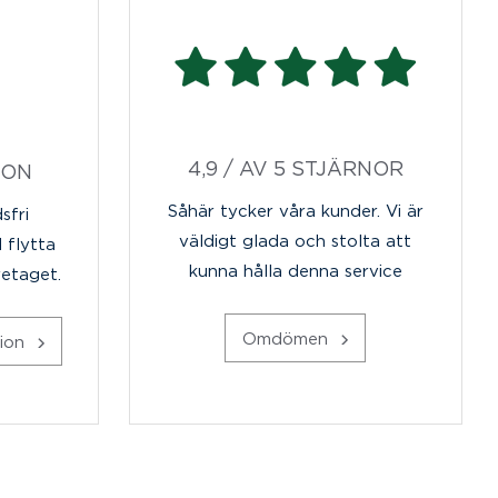
4,9 / AV 5 STJÄRNOR
ION
Såhär tycker våra kunder. Vi är
sfri
väldigt glada och stolta att
l flytta
kunna hålla denna service
retaget.
Omdömen
tion