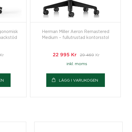
gonomisk
Herman Miller Aeron Remastered
nackstöd
Medium – fullutrustad kontorsstol
Kr
22 995
Kr
29 469
Kr
inkl. moms
EN
LÄGG I VARUKOGEN