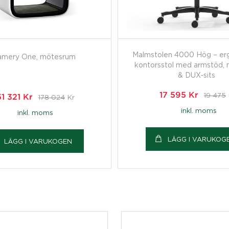
Malmstolen 4000 Hög – er
amery One, mötesrum
kontorsstol med armstöd, 
& DUX-sits
17 595
Kr
19 475
51 321
Kr
178 024
Kr
inkl. moms
inkl. moms
LÄGG I VARUKOG
LÄGG I VARUKOGEN