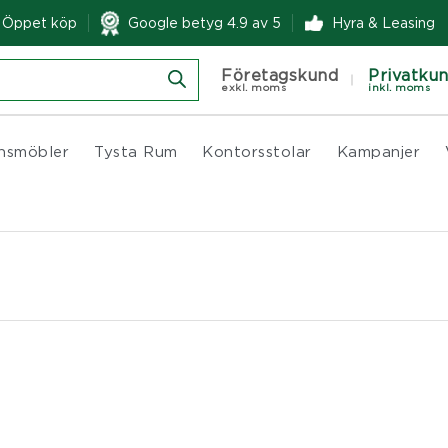
& Öppet köp
Google betyg 4.9 av 5
Hyra & Leasing
Företagskund
Privatku
exkl. moms
inkl. moms
nsmöbler
Tysta Rum
Kontorsstolar
Kampanjer