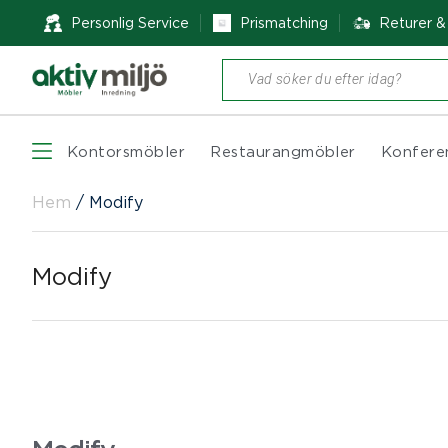
Personlig Service
Prismatching
Returer 
Produktsökning
Kontorsmöbler
Restaurangmöbler
Konfere
Hem
/
Modify
Modify