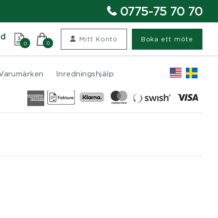
0775-75 70 70
nd
Mitt Konto
Boka ett möte
0
0
Varumärken
Inredningshjälp