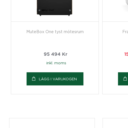
MuteBox One tyst mötesrum
Fr
95 494
Kr
1
inkl. moms
LÄGG I VARUKOGEN