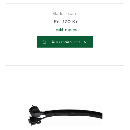
Sladdslukare
Fr.
170
Kr
exkl. moms
LÄGG I VARUKOGEN