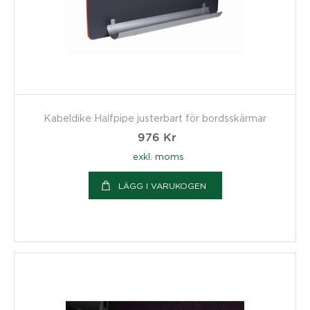
Kabeldike Halfpipe justerbart för bordsskärmar
976
Kr
exkl. moms
LÄGG I VARUKOGEN