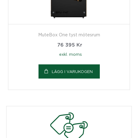
MuteBox One tyst mötesrum
76 395
Kr
exkl. moms
LÄGG I VARUKOGEN