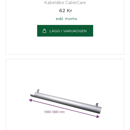
Kabeldike CableCare
62
Kr
exkl. moms
LÄGG I VARUKOGEN