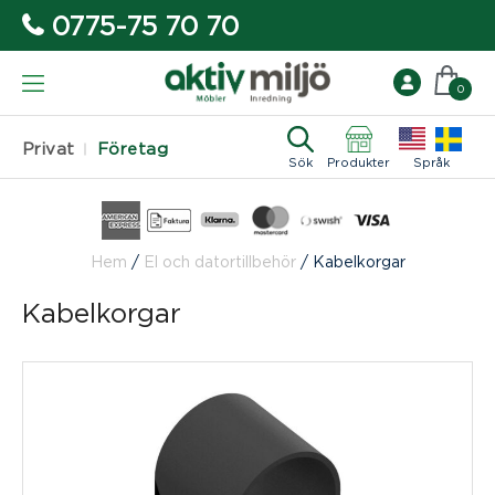
0775-75 70 70
0
Privat
Företag
Sök
Produkter
Språk
Hem
/
El och datortillbehör
/
Kabelkorgar
Kabelkorgar