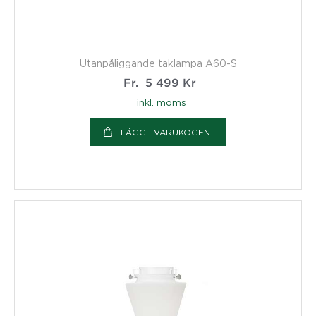
Utanpåliggande taklampa A60-S
Fr.
5 499
Kr
inkl. moms
LÄGG I VARUKOGEN