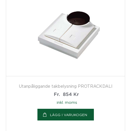
Utanpåliggande takbelysning PROTRACKDALI
Fr.
854
Kr
inkl. moms
LÄGG I VARUKOGEN