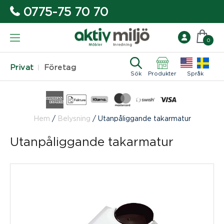
0775-75 70 70
0
Privat
Företag
Sök
Produkter
Språk
Hem
/
Belysning
/
Utanpåliggande takarmatur
Utanpåliggande takarmatur