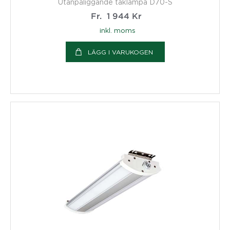
Utanpåliggande taklampa D70-S
Fr.
1 944
Kr
inkl. moms
LÄGG I VARUKOGEN